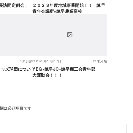
長訪問定例会」
２０２３年度地域事業開始！！ 諫早
青年会議所×諫早農業高校
未分類
2023年10月17日
未分類
ッズ球団につい
YEG×諫早JC×諫早商工会青年部
大運動会！！！
欄は必須項目です