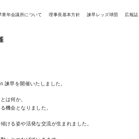
早青年会議所について
理事長基本方針
諫早レッズ球団
広報誌
催
in 諫早を開催いたしました。
ことは何か。
得る機会となりました。
を傾ける姿や活発な交流が生まれました。