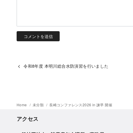
令和8年度 本明川総合水防演習を行いました
Home
未分類
長崎コンファレンス2026 in 諫早 開催
アクセス