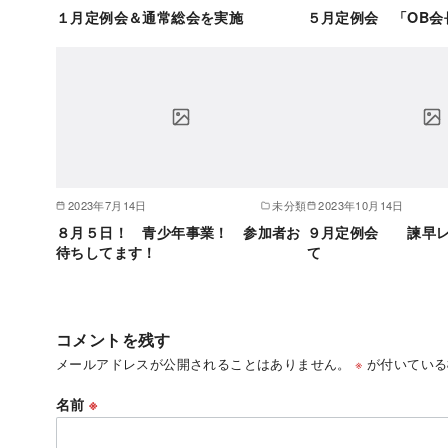
１月定例会＆通常総会を実施
５月定例会 「OB会
2023年7月14日
未分類
2023年10月14日
８月５日！ 青少年事業！ 参加者お
９月定例会 諫早レ
待ちしてます！
て
コメントを残す
メールアドレスが公開されることはありません。
※
が付いている
名前
※