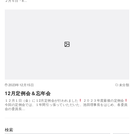
２月６日・8…
2023年12月15日
未分類
12月定例会＆忘年会
１２月１日（金）に１2月定例会が行われました
２０２３年度最後の定例会
今回の定例会では、１年間引っ張っていただいた、池田理事長をはじめ、各委員
会の委員長…
検索