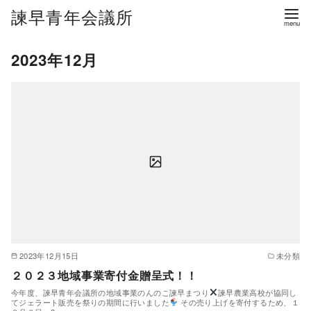
諫早青年会議所
2023年12月
2023年12月15日
未分類
２０２３地域事業寄付金贈呈式！！
今年度、諫早青年会議所の地域事業のんのこ諫早まつり
諫早農業高校が協同し
てジェラート販売を祭りの期間に行いました
その売り上げを寄付するため、１