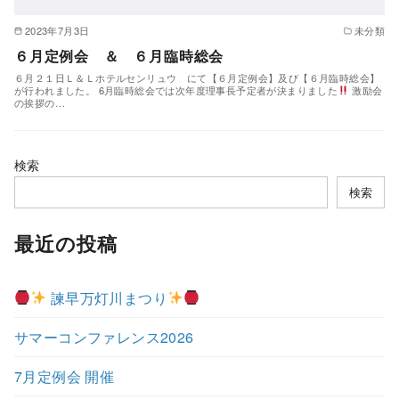
2023年7月3日
未分類
６月定例会 ＆ ６月臨時総会
６月２１日Ｌ＆Ｌホテルセンリュウ にて【６月定例会】及び【６月臨時総会】
が行われました。 6月臨時総会では次年度理事長予定者が決まりました
激励会
の挨拶の…
検索
検索
最近の投稿
諫早万灯川まつり
サマーコンファレンス2026
7月定例会 開催