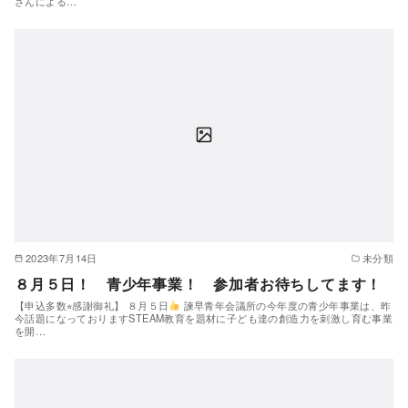
さんによる…
2023年7月14日
未分類
８月５日！ 青少年事業！ 参加者お待ちしてます！
【申込多数⭐︎感謝御礼】 ８月５日
諫早青年会議所の今年度の青少年事業は、昨
今話題になっておりますSTEAM教育を題材に子ども達の創造力を刺激し育む事業
を開…