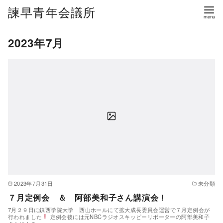
諫早青年会議所
2023年7月
2023年7月31日
未分類
７月定例会 ＆ 阿部美和子さん講演会！
7月２９日に鎮西学院大学 西山ホールにて拡大成長委員会運営で７月定例会が
行われました
定例会後には元NBCラジオスキッピーリポーターの阿部美和子