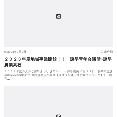
2023年7月9日
未分類
２０２３年度地域事業開始！！ 諫早青年会議所×諫早
農業高校
２０２３年度のんのこ諫早まつり 諫早JC × 諫早農高 ６月２２日 長崎県立諫
早農業高等学校にて 地域委員会の事業【次世代が輝く地元愛プロジェクト】～地
元…