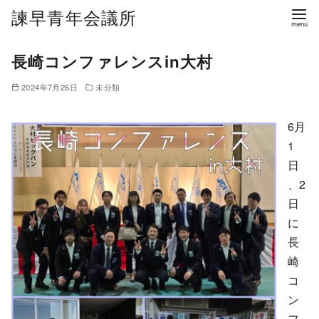
諫早青年会議所
長崎コンファレンスin大村
2024年7月26日
未分類
6月
1
日
、2
日
に
長
崎
コ
ン
フ