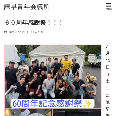
諫早青年会議所
６０周年感謝祭！！！
2024年7月26日
未分類
7
月
13
日
（
土
）
に
諫
早
青